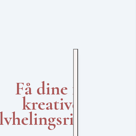
Få dine 10
kreative
lvhelingsritualer