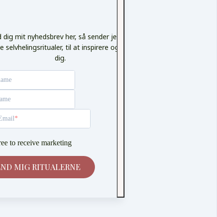
d dig mit nyhedsbrev her, så sender jeg dig 10
e selvhelingsritualer, til at inspirere og støtte
dig.
name
name
Email
ree to receive marketing
END MIG RITUALERNE