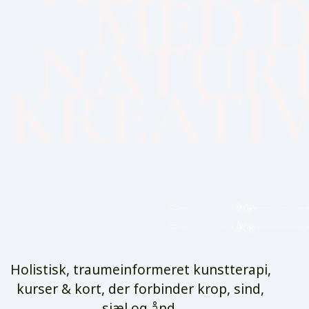
MED 
NATUR
KREATIV
Holistisk, traumeinformeret kunstterapi,
kurser & kort, der forbinder krop, sind,
sjæl og ånd.