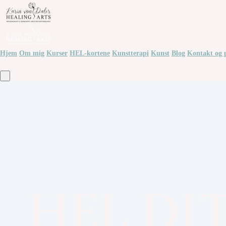
Hjem
Om mig
Kurser
HEL-kortene
Kunstterapi
Kunst
Blog
Kontakt og 
HEL DIT