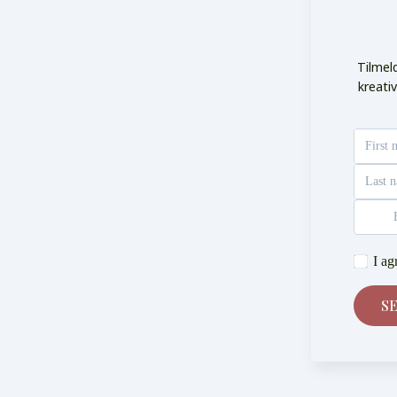
Tilmel
kreativ
First 
Last 
I ag
S