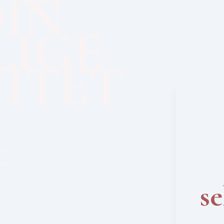
DIN
LIGE
ITET
se