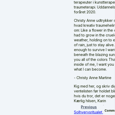
terapeuter i kunstterape
traumeterapi. Uddannels
foråret 2020.
Christy Anne udtrykker 
hvad kreativ traumeheli
om: Like a flower in the 
had to grow in the cruel
weather, holding on to 
of rain, just to stay alive.
enough to survive I wan
beneath the blazing su
you all of the colors Tha
inside of me, I want you
what I can become.
- Christy Anne Martine
Kig med her, og skriv di
ventelisten før holdet bli
hvis du tror, det er noget
Kærlig hilsen, Karin
Previous
Comm
Solhvervsritualet,