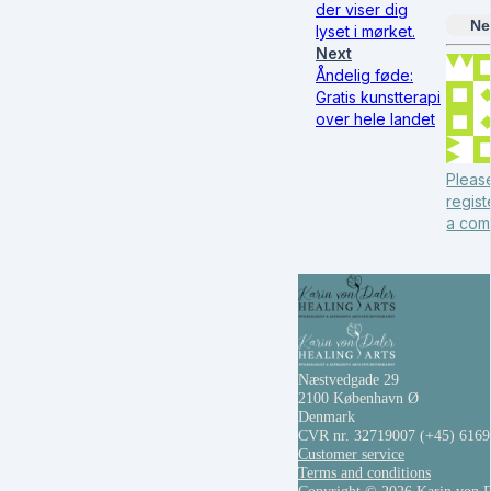
der viser dig
Ne
lyset i mørket.
Next
Åndelig føde:
Gratis kunstterapi
over hele landet
Please
regist
a com
Næstvedgade 29
2100 København Ø
Denmark
CVR nr. 32719007
(+45) 616
Customer service
Terms and conditions
Copyright © 2026 Karin von D