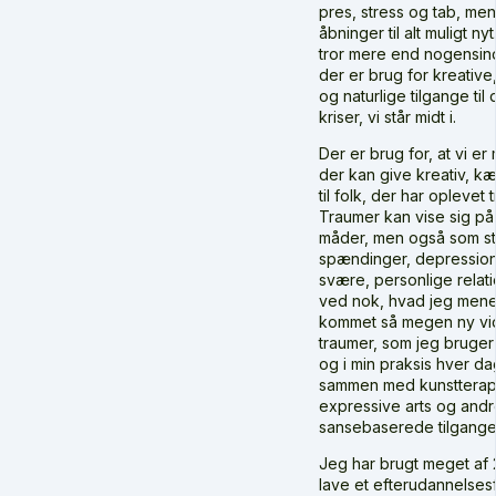
pres, stress og tab, me
åbninger til alt muligt ny
tror mere end nogensind
der er brug for kreative,
og naturlige tilgange ti
kriser, vi står midt i.
Der er brug for, at vi e
der kan give kreativ, kæ
til folk, der har oplevet 
Traumer kan vise sig p
måder, men også som st
spændinger, depression
svære, personlige relati
ved nok, hvad jeg mener
kommet så megen ny v
traumer, som jeg bruger t
og i min praksis hver d
sammen med kunstterap
expressive arts og andr
sansebaserede tilgange
Jeg har brugt meget af 2
lave et efterudannelsesf