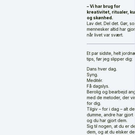
– Vi har brug for
kreativitet, ritualer, k
og skønhed.
Lav det. Del det. Gør, s
mennesker altid har gjor
når livet var svært.
Et par sidste, helt jordn
tips, før jeg slipper dig:
Dans hver dag.
Syng.
Meditér.
Få dagslys.
Berolig og bearbejd an
med de metoder, der vi
for dig.
Tilgiv – for i dag – alt de
dumme, andre har gjort 
og du har gjort dem.
Sig til nogen, at du er d
dem, og at du elsker de