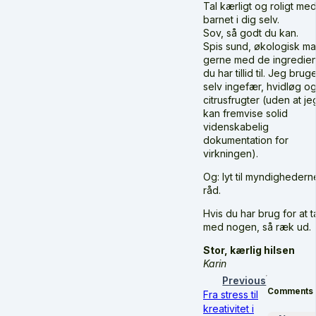
Tal kærligt og roligt me
barnet i dig selv.
Sov, så godt du kan.
Spis sund, økologisk ma
gerne med de ingredien
du har tillid til. Jeg brug
selv ingefær, hvidløg o
citrusfrugter (uden at je
kan fremvise solid
videnskabelig
dokumentation for
virkningen).
Og: lyt til myndighedern
råd.
Hvis du har brug for at t
med nogen, så ræk ud.
Stor, kærlig hilsen
Karin
Previous
Comments
Fra stress til
kreativitet i