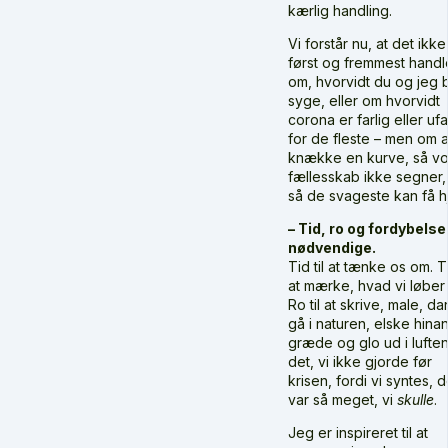
kærlig handling.
Vi forstår nu, at det ikke
først og fremmest handl
om, hvorvidt du og jeg b
syge, eller om hvorvidt
corona er farlig eller ufa
for de fleste – men om a
knække en kurve, så v
fællesskab ikke segner,
så de svageste kan få h
– Tid, ro og fordybelse
nødvendige.
Tid til at tænke os om. Ti
at mærke, hvad vi løber 
Ro til at skrive, male, da
gå i naturen, elske hina
græde og glo ud i luften.
det, vi ikke gjorde før
krisen, fordi vi syntes, d
var så meget, vi
skulle
.
Jeg er inspireret til at