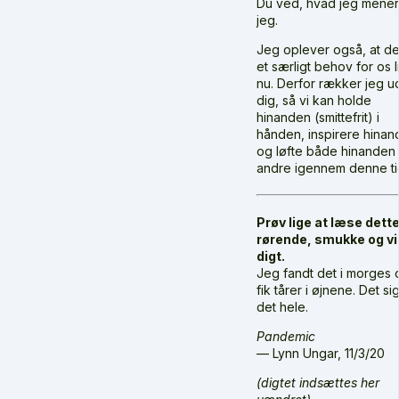
Du ved, hvad jeg mener,
jeg.
Jeg oplever også, at de
et særligt behov for os l
nu. Derfor rækker jeg ud 
dig, så vi kan holde
hinanden (smittefrit) i
hånden, inspirere hina
og løfte både hinanden
andre igennem denne ti
Prøv lige at læse dett
rørende, smukke og v
digt.
Jeg fandt det i morges 
fik tårer i øjnene. Det si
det hele.
Pandemic
— Lynn Ungar, 11/3/20
(digtet indsættes her