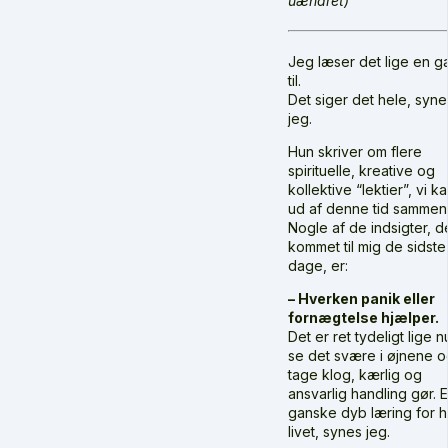
uændret)
Jeg læser det lige en g
til.
Det siger det hele, syne
jeg.
Hun skriver om flere
spirituelle, kreative og
kollektive “lektier”, vi k
ud af denne tid sammen
Nogle af de indsigter, d
kommet til mig de sidste
dage, er:
– Hverken panik eller
fornægtelse hjælper.
Det er ret tydeligt lige n
se det svære i øjnene 
tage klog, kærlig og
ansvarlig handling gør. 
ganske dyb læring for h
livet, synes jeg.