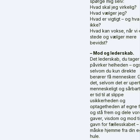
spørge mig selv:
Hvad skal jeg virkelig?
Hvad vælger jeg?
Hvad er vigtigt – og hva
ikke?
Hvad kan vokse, når vi er
stede og vælger mere
bevidst?
– Mod og lederskab.
Det lederskab, du tager
påvirker helheden – og
selvom du kun direkte
berører få mennesker. 
det, selvom det er uperf
menneskeligt og sårbart
er tid til at slippe
usikkerheden og
optagetheden af egne f
og stå frem og dele vor
gaver, visdom og mod ti
gavn for fællesskabet –
måske hjemme fra din 
hule.