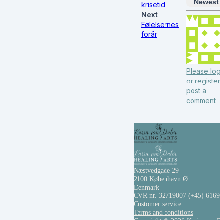
Newest
krisetid
Next
Følelsernes
forår
Please log
or register
post a
comment
Næstvedgade 29
2100 København Ø
Denmark
CVR nr. 32719007
(+45) 616
Customer service
Terms and conditions