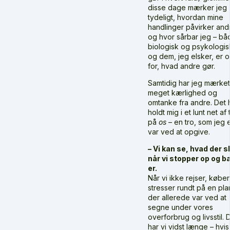
disse dage mærker jeg
tydeligt, hvordan mine
handlinger påvirker and
og hvor sårbar jeg – bå
biologisk og psykologis
og dem, jeg elsker, er 
for, hvad andre gør.
Samtidig har jeg mærket
meget kærlighed og
omtanke fra andre. Det 
holdt mig i et lunt net af 
på
os
– en tro, som jeg e
var ved at opgive.
– Vi kan se, hvad der s
når vi stopper op og b
er.
Når vi ikke rejser, købe
stresser rundt på en pla
der allerede var ved at
segne under vores
overforbrug og livsstil. 
har vi vidst længe – hvis