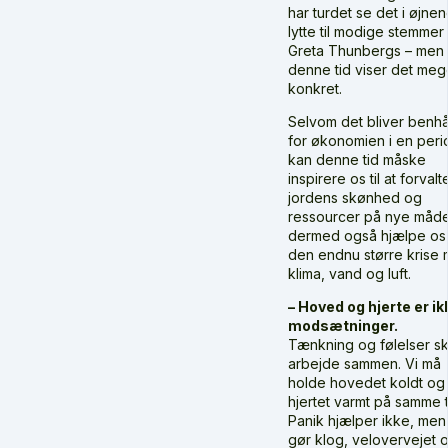
har turdet se det i øjne
lytte til modige stemme
Greta Thunbergs – men
denne tid viser det meg
konkret.
Selvom det bliver benhå
for økonomien i en peri
kan denne tid måske
inspirere os til at forvalt
jordens skønhed og
ressourcer på nye måd
dermed også hjælpe os 
den endnu større krise
klima, vand og luft.
– Hoved og hjerte er ik
modsætninger.
Tænkning og følelser sk
arbejde sammen. Vi må
holde hovedet koldt og
hjertet varmt på samme t
Panik hjælper ikke, men
gør klog, velovervejet 