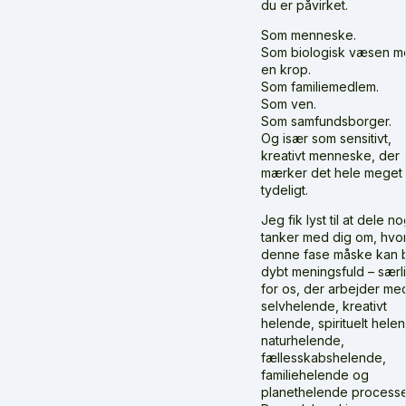
du er påvirket.
Som menneske.
Som biologisk væsen m
en krop.
Som familiemedlem.
Som ven.
Som samfundsborger.
Og især som sensitivt,
kreativt menneske, der
mærker det hele meget
tydeligt.
Jeg fik lyst til at dele n
tanker med dig om, hvo
denne fase måske kan b
dybt meningsfuld – særli
for os, der arbejder me
selvhelende, kreativt
helende, spirituelt hele
naturhelende,
fællesskabshelende,
familiehelende og
planethelende processe