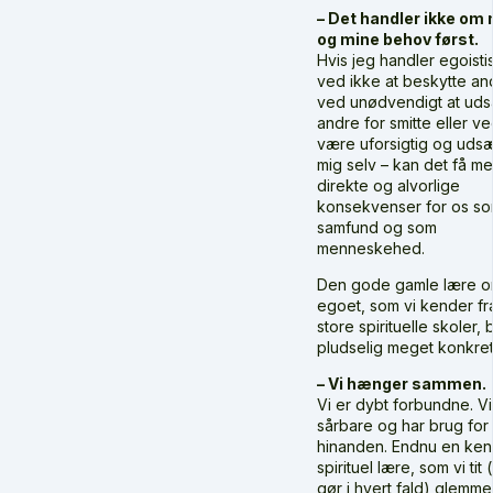
– Det handler ikke om
og mine behov først.
Hvis jeg handler egoisti
ved ikke at beskytte an
ved unødvendigt at uds
andre for smitte eller ve
være uforsigtig og uds
mig selv – kan det få m
direkte og alvorlige
konsekvenser for os s
samfund og som
menneskehed.
Den gode gamle lære 
egoet, som vi kender fr
store spirituelle skoler, 
pludselig meget konkret
– Vi hænger sammen.
Vi er dybt forbundne. Vi
sårbare og har brug for
hinanden. Endnu en ken
spirituel lære, som vi tit 
gør i hvert fald) glemmer