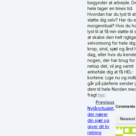
begynder at arbejde. D
hele tager en times tid.
Hvordan har du lyst til at
støtte dig selv? Har du e
morgenritual?
Hvis du h
lyst til at få min støtte til 
at skabe den helt rigtig
selvomsorg for hele di
krop, sind, sjæl og ånd 
dag, eller hvis du kende
nogen, der har brug for 
netop det, vil jeg varmt
anbefale dig at få HEL-
kortene.
Lige nu og indti
går på juleferie sender 
dem til hele Norden med 
fragt
her
:
Previous
Comments
Nytårsritualet,
der nærer
Newest
din sjæl og
giver dit liv
retning