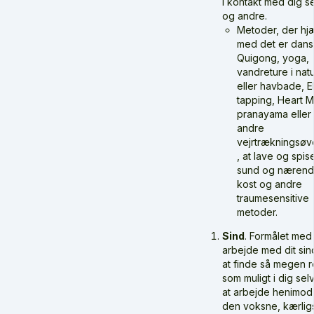
i kontakt med dig s
og andre.
Metoder, der hj
med det er dans
Quigong, yoga,
vandreture i nat
eller havbade, 
tapping, Heart M
pranayama eller
andre
vejrtrækningsøv
, at lave og spis
sund og næren
kost og andre
traumesensitive
metoder.
Sind
. Formålet med 
arbejde med dit sin
at finde så megen r
som muligt i dig sel
at arbejde henimod 
den voksne, kærlig