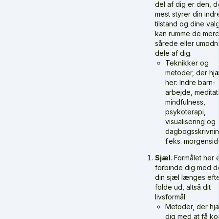
del af dig er den, d
mest styrer din indr
tilstand og dine val
kan rumme de mer
sårede eller umodn
dele af dig.
Teknikker og
metoder, der hj
her: Indre barn-
arbejde, meditat
mindfulness,
psykoterapi,
visualisering og
dagbogsskrivnin
f.eks. morgensid
Sjæl
. Formålet her e
forbinde dig med de
din sjæl længes efte
folde ud, altså dit
livsformål.
Metoder, der hj
dig med at få ko