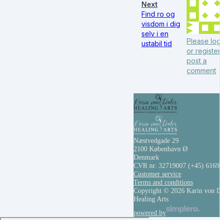
Next
Find ro og
visdom i dig
selv i en
Please log
ustabil tid
or register
post a
comment
Næstvedgade 29
2100 København Ø
Denmark
CVR nr. 32719007
(+45) 616
Customer service
Terms and conditions
Copyright © 2026 Karin von D
Healing Arts
powered by