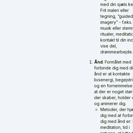
med din sjæls ke
Frit maleri eller
tegning, “guide
imagery” - f.eks
musik eller stem
ritualer, meditati
kontakt til din in
vise del,
drømmearbejde.
Ånd
. Formålet med 
forbinde dig med d
ånd er at kontakte
livsenergi, begejstr
og en fornemmelse 
at der er noget stør
der skaber, holder 
og animerer dig.
Metoder, der hj
dig med at forb
dig med ånd er:
meditation, tid i