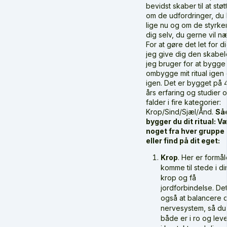
bevidst skaber til at stø
om de udfordringer, du 
lige nu og om de styrker
dig selv, du gerne vil n
For at gøre det let for dig
jeg give dig den skabel
jeg bruger for at bygge
ombygge mit ritual igen
igen. Det er bygget på 
års erfaring og studier 
falder i fire kategorier:
Krop/Sind/Sjæl/Ånd.
Så
bygger du dit ritual: V
noget fra hver gruppe 
eller find på dit eget:
Krop
. Her er formål
komme til stede i di
krop og få
jordforbindelse. Det
også at balancere d
nervesystem, så du
både er i ro og le