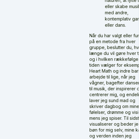
naturen, at lytte t
eller skabe musi
med andre,
kontemplativ ga
eller dans.
Når du har valgt eller fu
på en metode fra hver
gruppe, beslutter du, h
længe du vil gøre hver t
og i hvilken rækkefølge
tiden vælger for eksem
Heart Math og indre bar
arbejde til lige, når jeg
vågner, bagefter danser
til musik, der inspirerer 
centrerer mig, og endel
laver jeg sund mad og
skriver dagbog om min
følelser, drømme og vis
mens jeg spiser. Til sidst
visualiserer og beder j
bøn for mig selv, mine 
og verden inden jeg