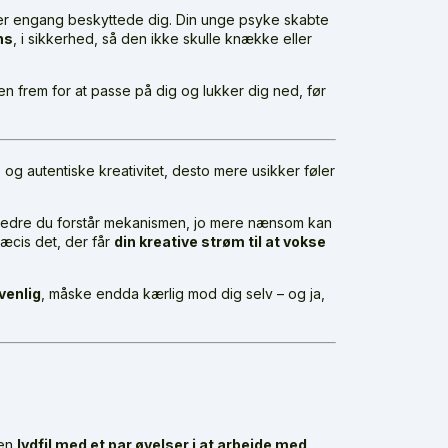
 der engang beskyttede dig. Din unge psyke skabte
ns
, i sikkerhed, så den ikke skulle knække eller
n frem for at passe på dig og lukker dig ned, før
ge og autentiske kreativitet, desto mere usikker føler
o bedre du forstår mekanismen, jo mere nænsom kan
æcis det, der får
din kreative strøm til at vokse
venlig
, måske endda kærlig mod dig selv – og ja,
 en
lydfil med et par øvelser i at arbejde med