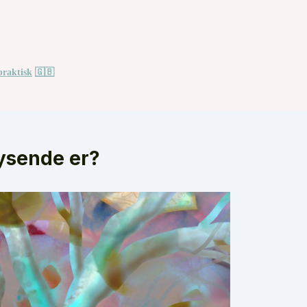
praktisk
🇬🇧
lysende er?