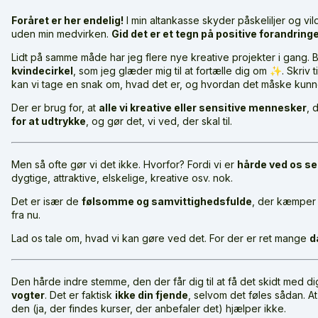
Foråret er her endelig!
I min altankasse skyder påskeliljer og vi
uden min medvirken.
Gid det er et tegn på positive forandringer
Lidt på samme måde har jeg flere nye kreative projekter i gang.
kvindecirkel
, som jeg glæder mig til at fortælle dig om ✨. Skriv ti
kan vi tage en snak om, hvad det er, og hvordan det måske kunn
Der er brug for, at
alle vi kreative eller sensitive mennesker
, 
for at udtrykke
, og gør det, vi ved, der skal til.
Men så ofte gør vi det ikke. Hvorfor? Fordi vi er
hårde ved os se
dygtige, attraktive, elskelige, kreative osv. nok.
Det er især de
følsomme og samvittighedsfulde
, der kæmper 
fra nu.
Lad os tale om, hvad vi kan gøre ved det. For der er ret mange
d
Den hårde indre stemme, den der får dig til at få det skidt med di
vogter
. Det er faktisk
ikke din fjende
, selvom det føles sådan. At
den (ja, der findes kurser, der anbefaler det) hjælper ikke.