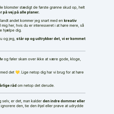
lde blomster stædigt de første grønne skud op, helt
 på vej på alle planer.
 Blandt andet kommer jeg snart med en
kreativ
l mig her, hvis du er interesseret i at høre mere, så
e hjælpe dig.
du og jeg,
står op og udtrykker det, vi er kommet
lv
og føler skam over ikke at være gode, kloge,
med det 💛. Lige netop dig har vi brug for at høre
årlige råd
om netop det derude.
g selv, er det, man kalder
den indre dommer eller
 ignorere den, tie den ihjel eller prøve at udrydde