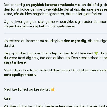
Det er nemlig en
psykisk forsvarsmekanisme
, en del af dig,
den for at holde den mest værdifulde del af dig,
din sjæls esse
visne, når du blev angrebet, ignoreret, drillet eller gjort forkert.
Og nu, hver gang din sjæl gerne vil udtrykke sig, træder dommere
nogen kan ramme dig helt ind på sjælsniveau.
Jo tættere du kommer på at udtrykke
den ægte dig
, din naturli
du dig.
Jeg opfordrer dig
ikke til at stoppe
, men til at blive ved 🌱. J
du være med dig selv, når den dukker op. Den nænsomhed er pr
sig stærkere
.
Med tiden vil du lytte mindre til dommeren. Du vil blive
mere selv
ustoppeligt kreativ
.
Med kærlighed og kreativitet 👑
Karin
PS. Hvis du har lyst til at arbejde videre med det her, har jeg lagt